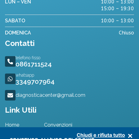
LUN – VEN
10:00 – 13:00
15:00 – 19:30
SABATO
10:00 – 13:00
DOMENICA
Chiuso
Contatti
telefono fisso
0861711524
whatsapp
3349707964
diagnosticacenter@gmail.com
Link Utili
Home
Convenzioni
Specialisti
Dove Siamo
Chiudi e rifiuta tutto
Approfondimenti
Contatti