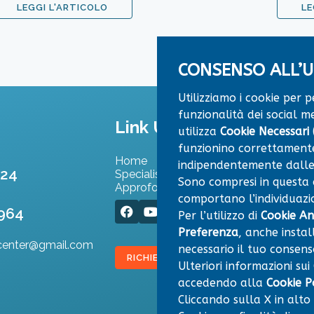
LEGGI L'ARTICOLO
LE
CONSENSO ALL’U
Utilizziamo i cookie per 
funzionalità dei social me
Link Utili
utilizza
Cookie Necessari (
funzionino correttamente
Home
Convenzioni
indipendentemente dalle
524
Specialisti
Dove Siamo
Sono compresi in questa ca
Approfondimenti
Contatti
comportano l’individuazio
964
Per l’utilizzo di
Cookie Ana
Preferenza
, anche instal
center@gmail.com
necessario il tuo consens
RICHIEDI APPUNTAMENTO
Ulteriori informazioni sui
accedendo alla
Cookie P
Cliccando sulla X in alto