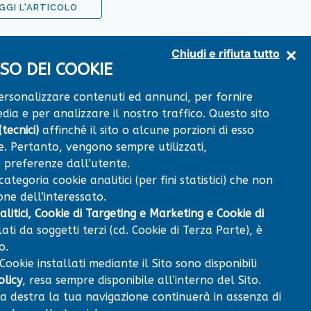
GGI L'ARTICOLO
Chiudi e rifiuta tutto
SO DEI COOKIE
personalizzare contenuti ed annunci, per fornire
dia e per analizzare il nostro traffico. Questo sito
×
tecnici)
affinché il sito o alcune porzioni di esso
Centro Diagnostico
+
VIA RISORGIMENTO snc
64014 MARTINSICURO
. Pertanto, vengono sempre utilizzati,
(TE)
−
 preferenze dall’utente.
tegoria cookie analitici (per fini statistici) che non
ne dell’interessato.
litici, Cookie di Targeting e Marketing e Cookie di
lati da soggetti terzi (cd. Cookie di Terza Parte), è
o.
 Cookie installati mediante il Sito sono disponibili
Leaflet
|
© OpenStreetMap contributors
olicy
, resa sempre disponibile all’interno del Sito.
 a destra la tua navigazione continuerà in assenza di