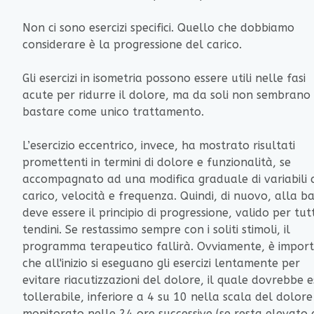
Non ci sono esercizi specifici. Quello che dobbiamo
considerare è la progressione del carico.
Gli esercizi in isometria possono essere utili nelle fasi
acute per ridurre il dolore, ma da soli non sembrano
bastare come unico trattamento.
L’esercizio eccentrico, invece, ha mostrato risultati
promettenti in termini di dolore e funzionalità, se
accompagnato ad una modifica graduale di variabili q
carico, velocità e frequenza. Quindi, di nuovo, alla ba
deve essere il principio di progressione, valido per tutti
tendini. Se restassimo sempre con i soliti stimoli, il
programma terapeutico fallirà. Ovviamente, è impor
che all'inizio si eseguano gli esercizi lentamente per
evitare riacutizzazioni del dolore, il quale dovrebbe 
tollerabile, inferiore a 4 su 10 nella scala del dolore
monitorato nelle 24 ore successive (se resta elevato