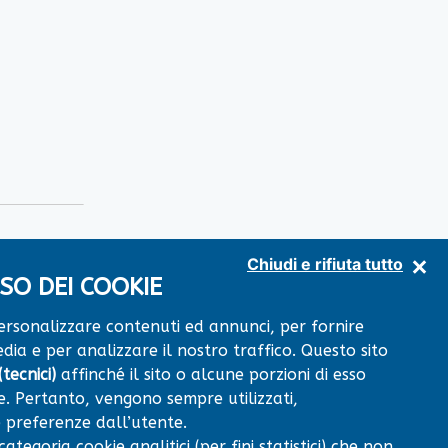
Chiudi e rifiuta tutto
SO DEI COOKIE
personalizzare contenuti ed annunci, per fornire
dia e per analizzare il nostro traffico. Questo sito
×
tecnici)
affinché il sito o alcune porzioni di esso
+
Centro Diagnostico
VIA RISORGIMENTO snc
. Pertanto, vengono sempre utilizzati,
64014 MARTINSICURO (TE)
−
 preferenze dall’utente.
tegoria cookie analitici (per fini statistici) che non