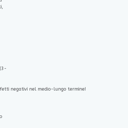
i,
(3-
fetti negativi nel medio-lungo termine!
lo