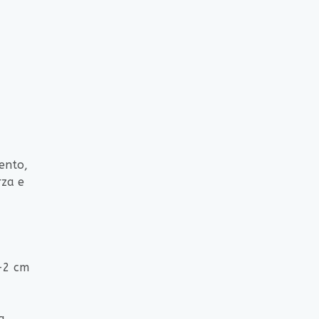
mento,
rza e
1-2 cm
a