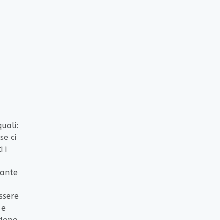
uali:
se ci
 i
tante
essere
 e
 dopo