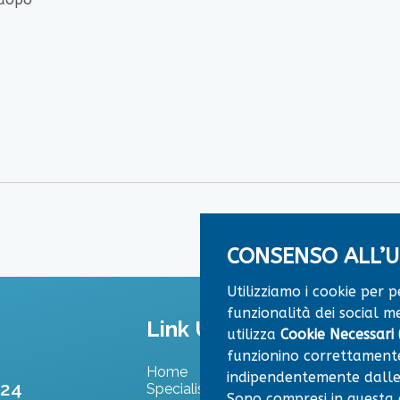
CONSENSO ALL’U
Utilizziamo i cookie per 
funzionalità dei social me
Link Utili
utilizza
Cookie Necessari (
funzionino correttamente
Home
Convenzioni
indipendentemente dalle
524
Specialisti
Dove Siamo
Sono compresi in questa ca