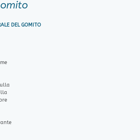
Gomito
L GOMITO
ome
sulla
ella
sore
rante