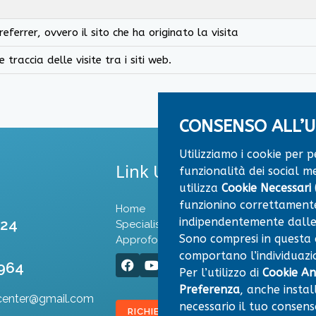
 referrer, ovvero il sito che ha originato la visita
traccia delle visite tra i siti web.
CONSENSO ALL’U
Utilizziamo i cookie per 
Link Utili
funzionalità dei social me
utilizza
Cookie Necessari (
funzionino correttamente
Home
Convenzioni
indipendentemente dalle
524
Specialisti
Dove Siamo
Sono compresi in questa ca
Approfondimenti
Contatti
comportano l’individuazio
964
Per l’utilizzo di
Cookie Ana
Preferenza
, anche instal
center@gmail.com
necessario il tuo consens
RICHIEDI APPUNTAMENTO