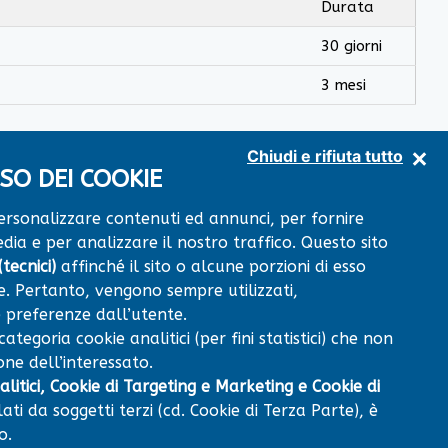
Durata
30 giorni
3 mesi
Chiudi e rifiuta tutto
SO DEI COOKIE
personalizzare contenuti ed annunci, per fornire
dia e per analizzare il nostro traffico. Questo sito
+
×
Centro Diagnostico
tecnici)
affinché il sito o alcune porzioni di esso
VIA RISORGIMENTO snc
−
64014 MARTINSICURO (TE)
. Pertanto, vengono sempre utilizzati,
 preferenze dall’utente.
tegoria cookie analitici (per fini statistici) che non
ne dell’interessato.
litici, Cookie di Targeting e Marketing e Cookie di
lati da soggetti terzi (cd. Cookie di Terza Parte), è
o.