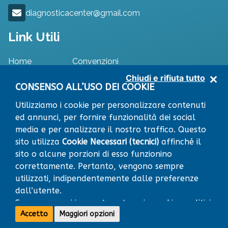
diagnosticacenter@gmail.com
Link Utili
Home
Convenzioni
Specialisti
Dove Siamo
Chiudi e rifiuta tutto
Approfondimenti
Contatti
CONSENSO ALL’USO DEI COOKIE
Utilizziamo i cookie per personalizzare contenuti
ed annunci, per fornire funzionalità dei social
media e per analizzare il nostro traffico. Questo
RICHIEDI APPUNTAMENTO
sito utilizza
Cookie Necessari (tecnici)
affinché il
Leaflet
|
© OpenStreetMap contributors
×
sito o alcune porzioni di esso funzionino
+
Centro Diagnostico
VIA RISORGIMENTO snc
correttamente. Pertanto, vengono sempre
64014 MARTINSICURO (TE)
−
utilizzati, indipendentemente dalle preferenze
C.S.M.D. VALVIBRATA SRL
all'insegna
DIAGNOSTIC CENTER
, via
dall’utente.
Risorgimento snc 64014 Martinsicuro (TE) - Tel. 0861711524 - P.I.
Sono compresi in questa categoria cookie analitici
01880140676 - pec: cmdvalvibratasrl@pec.it
Accetto
Maggiori opzioni
(per fini statistici) che non comportano
PRIVACY POLICY
COOKIE POLICY
PREFERENZE COOKIE
CHIAMA
RICHIEDI APPUNTAMENTO
l’individuazione dell’interessato.