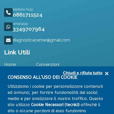
telefono fisso
0861711524
whatsapp
3349707964
diagnosticacenter@gmail.com
Link Utili
Home
Convenzioni
Specialisti
Dove Siamo
Chiudi e rifiuta tutto
Approfondimenti
Contatti
CONSENSO ALL’USO DEI COOKIE
Utilizziamo i cookie per personalizzare contenuti
ed annunci, per fornire funzionalità dei social
media e per analizzare il nostro traffico. Questo
RICHIEDI APPUNTAMENTO
Leaflet
|
© OpenStreetMap contributors
sito utilizza
Cookie Necessari (tecnici)
affinché il
×
+
sito o alcune porzioni di esso funzionino
Centro Diagnostico
VIA RISORGIMENTO snc