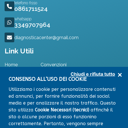
telefono fisso
0861711524
whatsapp
3349707964
diagnosticacenter@gmail.com
Link Utili
Home
Convenzioni
Specialisti
Dove Siamo
Chiudi e rifiuta tutto
Approfondimenti
Contatti
CONSENSO ALL’USO DEI COOKIE
Utilizziamo i cookie per personalizzare contenuti
ed annunci, per fornire funzionalità dei social
media e per analizzare il nostro traffico. Questo
RICHIEDI APPUNTAMENTO
sito utilizza
Cookie Necessari (tecnici)
affinché il
Leaflet
|
© OpenStreetMap contributors
×
Centro Diagnostico
sito o alcune porzioni di esso funzionino
+
VIA RISORGIMENTO snc
64014 MARTINSICURO
correttamente. Pertanto, vengono sempre
(TE)
−