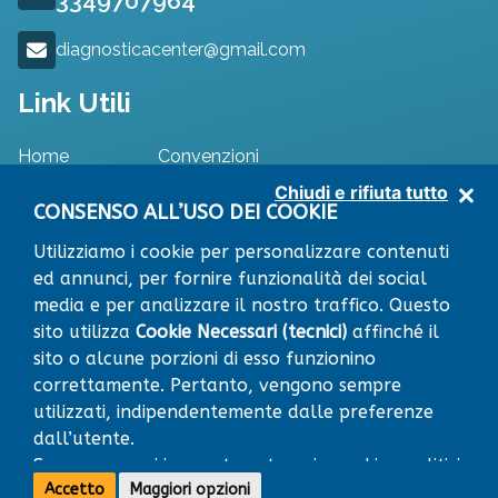
3349707964
diagnosticacenter@gmail.com
Link Utili
Home
Convenzioni
Specialisti
Dove Siamo
Chiudi e rifiuta tutto
Approfondimenti
Contatti
CONSENSO ALL’USO DEI COOKIE
Utilizziamo i cookie per personalizzare contenuti
ed annunci, per fornire funzionalità dei social
media e per analizzare il nostro traffico. Questo
RICHIEDI APPUNTAMENTO
Leaflet
|
© OpenStreetMap contributors
sito utilizza
Cookie Necessari (tecnici)
affinché il
×
+
sito o alcune porzioni di esso funzionino
Centro Diagnostico
VIA RISORGIMENTO snc
correttamente. Pertanto, vengono sempre
64014 MARTINSICURO (TE)
−
utilizzati, indipendentemente dalle preferenze
C.S.M.D. VALVIBRATA SRL
all'insegna
DIAGNOSTIC CENTER
, via
dall’utente.
Risorgimento snc 64014 Martinsicuro (TE) - Tel. 0861711524 - P.I.
01880140676 - pec: cmdvalvibratasrl@pec.it
Sono compresi in questa categoria cookie analitici
Accetto
Maggiori opzioni
(per fini statistici) che non comportano