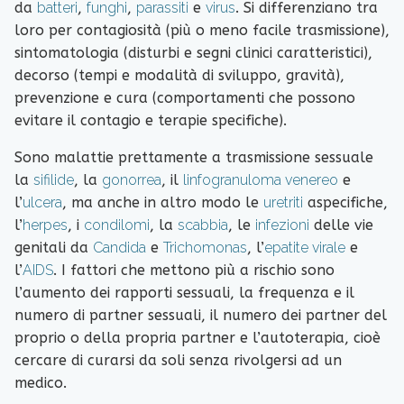
da
batteri
,
funghi
,
parassiti
e
virus
. Si differenziano tra
loro per contagiosità (più o meno facile trasmissione),
sintomatologia (disturbi e segni clinici caratteristici),
decorso (tempi e modalità di sviluppo, gravità),
prevenzione e cura (comportamenti che possono
evitare il contagio e terapie specifiche).
Sono malattie prettamente a trasmissione sessuale
la
sifilide
, la
gonorrea
, il
linfogranuloma venereo
e
l’
ulcera
, ma anche in altro modo le
uretriti
aspecifiche,
l’
herpes
, i
condilomi
, la
scabbia
, le
infezioni
delle vie
genitali da
Candida
e
Trichomonas
, l’
epatite virale
e
l’
AIDS
. I fattori che mettono più a rischio sono
l’aumento dei rapporti sessuali, la frequenza e il
numero di partner sessuali, il numero dei partner del
proprio o della propria partner e l’autoterapia, cioè
cercare di curarsi da soli senza rivolgersi ad un
medico.