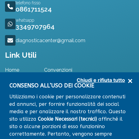
telefono fisso
0861711524
whatsapp
3349707964
diagnosticacenter@gmail.com
Link Utili
Home
Convenzioni
Specialisti
Dove Siamo
Chiudi e rifiuta tutto
Approfondimenti
Contatti
CONSENSO ALL’USO DEI COOKIE
Utilizziamo i cookie per personalizzare contenuti
ed annunci, per fornire funzionalità dei social
media e per analizzare il nostro traffico. Questo
RICHIEDI APPUNTAMENTO
sito utilizza
Cookie Necessari (tecnici)
affinché il
Leaflet
|
© OpenStreetMap contributors
×
sito o alcune porzioni di esso funzionino
+
Centro Diagnostico
VIA RISORGIMENTO snc
correttamente. Pertanto, vengono sempre
64014 MARTINSICURO (TE)
−