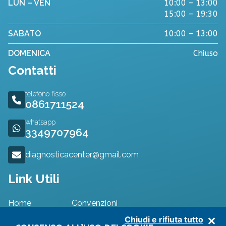
LUN – VEN
10:00 – 13:00
15:00 – 19:30
SABATO
10:00 – 13:00
DOMENICA
Chiuso
Contatti
telefono fisso
0861711524
whatsapp
3349707964
diagnosticacenter@gmail.com
Link Utili
Home
Convenzioni
Specialisti
Dove Siamo
Chiudi e rifiuta tutto
Approfondimenti
Contatti